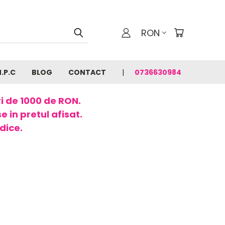
RON
N.P.C
BLOG
CONTACT
0736630984
ri de 1000 de RON.
 in pretul afisat.
dice.