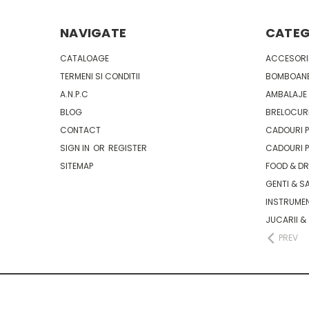
NAVIGATE
CATEG
CATALOAGE
ACCESORII
TERMENI SI CONDITII
BOMBOANE
A.N.P.C
AMBALAJE 
BLOG
BRELOCURI
CONTACT
CADOURI P
SIGN IN
OR
REGISTER
CADOURI P
SITEMAP
FOOD & D
GENTI & S
INSTRUMEN
JUCARII &
PREV