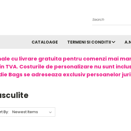
Search
CATALOAGE
TERMENI SI CONDITII
A.
ale cu livrare gratuita pentru comenzi mai ma
in TVA. Costurile de personalizare nu sunt incluse
ie Bags se adreseaza exclusiv persoanelor juri
sculite
rt By: