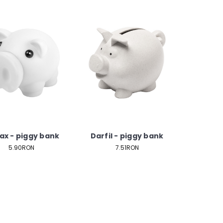
ax - piggy bank
Darfil - piggy bank
5.90RON
7.51RON