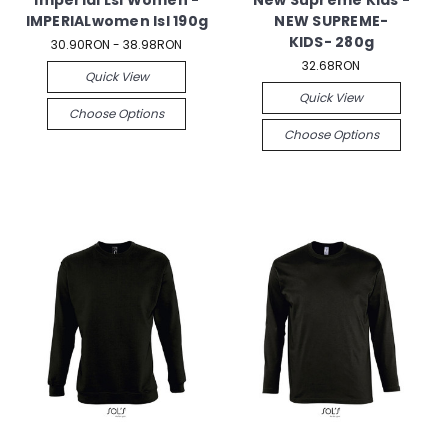
Imperial Lsl Women -
New Supreme Kids -
IMPERIALwomen lsl 190g
NEW SUPREME-
KIDS- 280g
30.90RON - 38.98RON
32.68RON
Quick View
Quick View
Choose Options
Choose Options