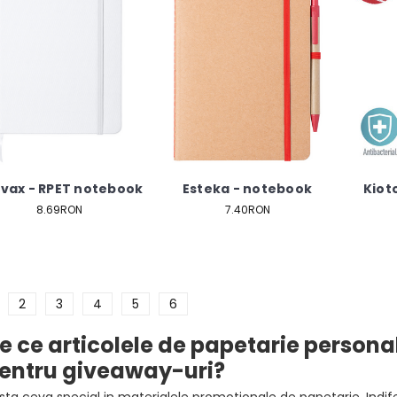
vax - RPET notebook
Esteka - notebook
Kiot
8.69RON
7.40RON
2
3
4
5
6
e ce articolele de papetarie persona
entru giveaway-uri?
ista ceva special in materialele promotionale de papetarie. Indife