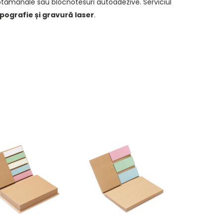
ăptămânale sau blocnotesuri autoadezive. Serviciul
pografie și gravură laser
.