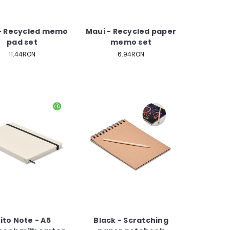
- Recycled memo
Maui - Recycled paper
pad set
memo set
11.44RON
6.94RON
ito Note - A5
Black - Scratching