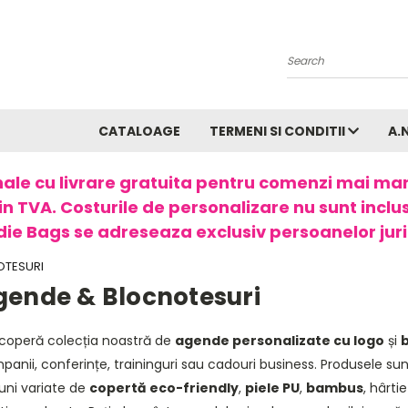
Search
CATALOAGE
TERMENI SI CONDITII
A.
ale cu livrare gratuita pentru comenzi mai ma
in TVA. Costurile de personalizare nu sunt incluse
ie Bags se adreseaza exclusiv persoanelor juri
OTESURI
gende & Blocnotesuri
coperă colecția noastră de
agende personalizate cu logo
și
b
anii, conferințe, traininguri sau cadouri business. Produsele sun
uni variate de
copertă eco-friendly
,
piele PU
,
bambus
, hârt