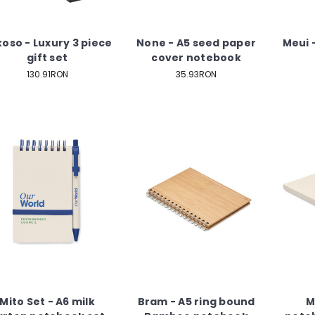
oso - Luxury 3 piece
None - A5 seed paper
Meui 
gift set
cover notebook
130.91RON
35.93RON
Mito Set - A6 milk
Bram - A5 ring bound
M