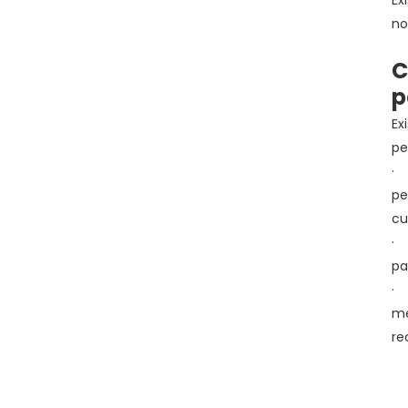
no
C
p
Ex
pe
· 
pe
cu
· 
pa
· 
me
re