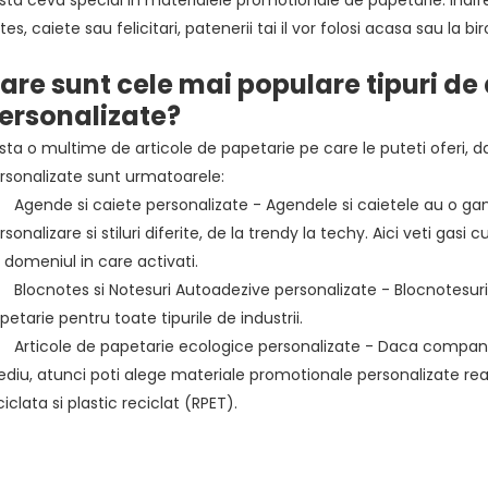
tes, caiete sau felicitari, patenerii tai il vor folosi acasa sau la bir
are sunt cele mai populare tipuri de 
ersonalizate?
ista o multime de articole de papetarie pe care le puteti oferi, 
rsonalizate sunt urmatoarele:
Agende si caiete personalizate - Agendele si caietele au o gama
rsonalizare si stiluri diferite, de la trendy la techy. Aici veti gas
 domeniul in care activati.
Blocnotes si Notesuri Autoadezive personalizate - Blocnotesurile
petarie pentru toate tipurile de industrii.
Articole de papetarie ecologice personalizate - Daca compania 
diu, atunci poti alege materiale promotionale personalizate re
ciclata si plastic reciclat (RPET).