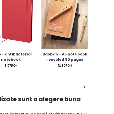
o - antibacterial
Baobab - A5 notebook
notebook
recycled 80 pages
8.57RON
12.82RON
lizate sunt o alegere buna
rent de produsul pe care il oferiti: agende, sticky