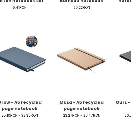
arton notebook set
Bamboo notebook
noteb
6.41RON
20.22RON
Grow - A5 recycled
Musa - A5 recycled
Ours -
page notebook
page notebook
25.10RON - 32.35RON
23.27RON - 26.47RON
26.