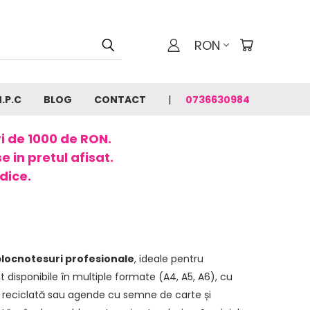
RON
N.P.C
BLOG
CONTACT
0736630984
ri de 1000 de RON.
 in pretul afisat.
dice.
locnotesuri profesionale
, ideale pentru
t disponibile în multiple formate (A4, A5, A6), cu
ie reciclată sau agende cu semne de carte și