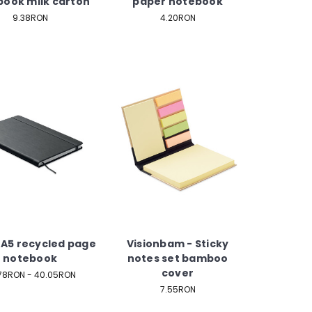
ook milk carton
paper notebook
9.38RON
4.20RON
 A5 recycled page
Visionbam - Sticky
notebook
notes set bamboo
cover
78RON - 40.05RON
7.55RON