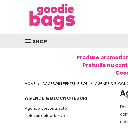
SHOP
Produse promotion
Preturile nu cont
Good
HOME
ACCESORII PENTRU BIROU
AGENDE & BLOCN
A
AGENDE & BLOCNOTESURI
Des
Agende personalizate
camp
Notesuri autoadezive
opți