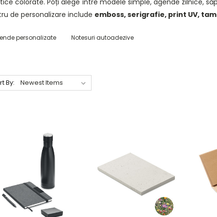
tice colorate. Poți alege între modele simple, agende zilnice, s
tru de personalizare include
emboss, serigrafie, print UV, tam
ende personalizate
Notesuri autoadezive
rt By: