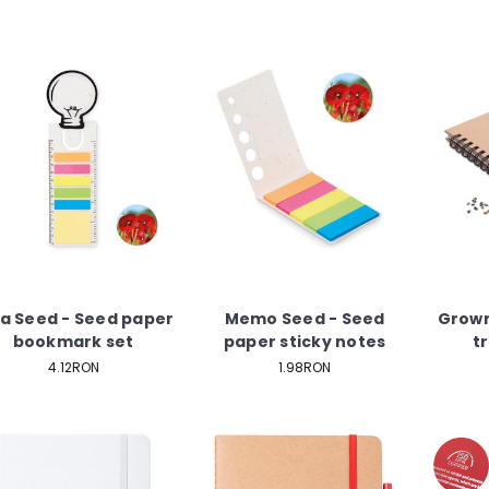
a Seed - Seed paper
Memo Seed - Seed
Grown
bookmark set
paper sticky notes
t
4.12RON
1.98RON