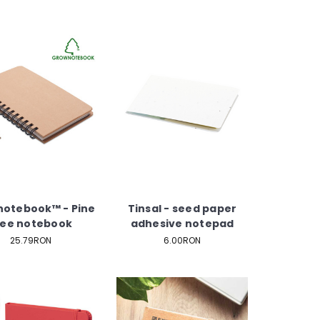
otebook™ - Pine
Tinsal - seed paper
ree notebook
adhesive notepad
25.79RON
6.00RON