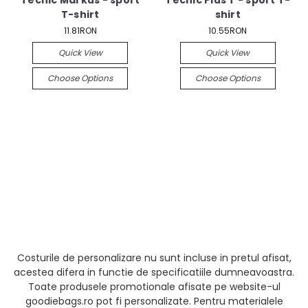
Tecnic Markus - sport
Tecnic Plus T - sport T-
T-shirt
shirt
11.81RON
10.55RON
Quick View
Quick View
Choose Options
Choose Options
Costurile de personalizare nu sunt incluse in pretul afisat,
acestea difera in functie de specificatiile dumneavoastra.
Toate produsele promotionale afisate pe website-ul
goodiebags.ro pot fi personalizate. Pentru materialele