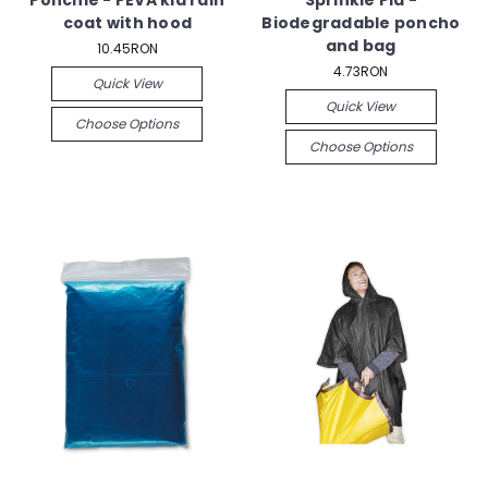
Ponchie - PEVA kid rain
Sprinkle Pla -
coat with hood
Biodegradable poncho
and bag
10.45RON
4.73RON
Quick View
Quick View
Choose Options
Choose Options