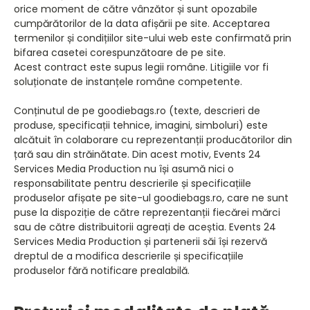
orice moment de către vânzător și sunt opozabile
cumpărătorilor de la data afișării pe site. Acceptarea
termenilor și condițiilor site-ului web este confirmată prin
bifarea casetei corespunzătoare de pe site.
Acest contract este supus legii române. Litigiile vor fi
soluționate de instanțele române competente.
Conținutul de pe goodiebags.ro (texte, descrieri de
produse, specificații tehnice, imagini, simboluri) este
alcătuit în colaborare cu reprezentanții producătorilor din
țară sau din străinătate. Din acest motiv, Events 24
Services Media Production nu își asumă nici o
responsabilitate pentru descrierile și specificațiile
produselor afișate pe site-ul goodiebags.ro, care ne sunt
puse la dispoziție de către reprezentanții fiecărei mărci
sau de către distribuitorii agreați de aceștia. Events 24
Services Media Production și partenerii săi își rezervă
dreptul de a modifica descrierile și specificațiile
produselor fără notificare prealabilă.