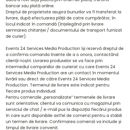
bancar sau plată online.
Dreptul de proprietate asupra bunurilor va fi transferat la
livrare, după efectuarea plății de catre cumpărător, în
locul indicat în comandă (înțelegând prin livrare
semnarea chitanței / documentului de transport furnizat
de curier).
Events 24 Services Media Production își rezervă dreptul de
a confirma comanda înainte de a o onora, contactând
clienții noștri. Livrarea produselor se va face prin
intermediul companiilor de curierat cu care Events 24
Services Media Production are un contact în momentul
livrării sau direct de către Events 24 Services Media
Production. Termenul de livrare este indicat pentru
fiecare produs individual.
Pentru comenzile „personalizate” termenele de livrare
sunt orientative; clientul va comunica cu magazinul prin
serviciul de chat / e-mail pus la dispoziția fiecărui produs
în care sunt disponibile astfel de comenzi pentru a stabili
un termen de livrare. Confirmarea comenzii va include și
timpul de livrare convenit.