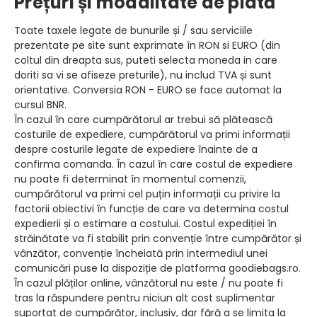
Prețuri și modalitate de plată
Toate taxele legate de bunurile și / sau serviciile
prezentate pe site sunt exprimate în RON si EURO (din
coltul din dreapta sus, puteti selecta moneda in care
doriti sa vi se afiseze preturile), nu includ TVA și sunt
orientative. Conversia RON - EURO se face automat la
cursul BNR.
În cazul în care cumpărătorul ar trebui să plătească
costurile de expediere, cumpărătorul va primi informații
despre costurile legate de expediere înainte de a
confirma comanda. În cazul în care costul de expediere
nu poate fi determinat în momentul comenzii,
cumpărătorul va primi cel puțin informații cu privire la
factorii obiectivi în funcție de care va determina costul
expedierii și o estimare a costului. Costul expediției în
străinătate va fi stabilit prin convenție între cumpărător și
vânzător, convenție încheiată prin intermediul unei
comunicări puse la dispoziție de platforma goodiebags.ro.
În cazul plăților online, vânzătorul nu este / nu poate fi
tras la răspundere pentru niciun alt cost suplimentar
suportat de cumpărător, inclusiv, dar fără a se limita la