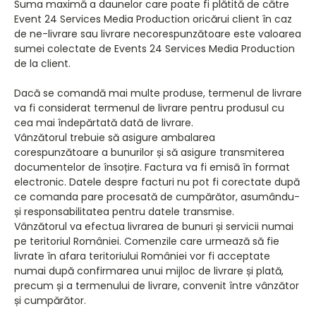
Suma maximă a daunelor care poate fi plătită de către
Event 24 Services Media Production oricărui client în caz
de ne-livrare sau livrare necorespunzătoare este valoarea
sumei colectate de Events 24 Services Media Production
de la client.
Dacă se comandă mai multe produse, termenul de livrare
va fi considerat termenul de livrare pentru produsul cu
cea mai îndepărtată dată de livrare.
Vânzătorul trebuie să asigure ambalarea
corespunzătoare a bunurilor și să asigure transmiterea
documentelor de însoțire. Factura va fi emisă în format
electronic. Datele despre facturi nu pot fi corectate după
ce comanda pare procesată de cumpărător, asumându-
și responsabilitatea pentru datele transmise.
Vânzătorul va efectua livrarea de bunuri și servicii numai
pe teritoriul României. Comenzile care urmează să fie
livrate în afara teritoriului României vor fi acceptate
numai după confirmarea unui mijloc de livrare și plată,
precum și a termenului de livrare, convenit între vânzător
și cumpărător.