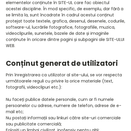
elementelor conținute în SITE-UL care fac obiectul
acestei discipline. În mod specific, de exemplu, dar fără a
se limita la, sunt încadrate în cadrul acestui conținut
protejat toate textele, grafica, desenul, desenele, codurile,
software-ul, lucrările fotografice, fotografiile, muzica,
videoclipurile, sunetele, bazele de date și imaginile
conținute în oricare dintre pagini și subpagini ale SITE-ULUI
WEB.
Conținut generat de utilizatori
Prin înregistrarea ca utilizator al site-ului, se vor respecta
următoarele reguli cu privire la orice materiale (text,
fotografii, videoclipuri etc.):
Nu faceți publice datele personale, cum ar fi numele
persoanelor cu adrese, numere de telefon, adrese de e-
mail etc;
Nu postați informații sau linkuri către site-uri comerciale
sau publicitate comercială;
Folosiți un limbaj civilizat, inofensiv pentru alții;