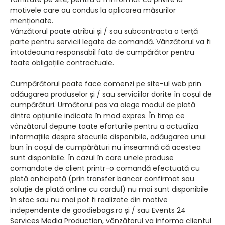
motivele care au condus la aplicarea măsurilor
menționate.
Vânzătorul poate atribui și / sau subcontracta o terță
parte pentru servicii legate de comandă. Vânzătorul va fi
întotdeauna responsabil fata de cumpărător pentru
toate obligațiile contractuale.
Cumpărătorul poate face comenzi pe site-ul web prin
adăugarea produselor și / sau serviciilor dorite în coșul de
cumpărături. Următorul pas va alege modul de plată
dintre opțiunile indicate în mod expres. În timp ce
vânzătorul depune toate eforturile pentru a actualiza
informațiile despre stocurile disponibile, adăugarea unui
bun în coșul de cumpărături nu înseamnă că acestea
sunt disponibile. În cazul în care unele produse
comandate de client printr-o comandă efectuată cu
plată anticipată (prin transfer bancar confirmat sau
soluție de plată online cu cardul) nu mai sunt disponibile
în stoc sau nu mai pot fi realizate din motive
independente de goodiebags.ro și / sau Events 24
Services Media Production, vânzătorul va informa clientul