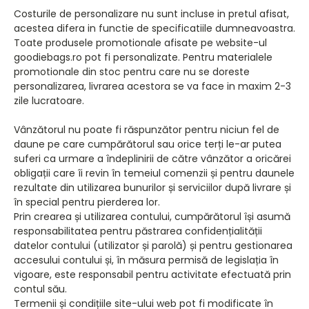
Costurile de personalizare nu sunt incluse in pretul afisat,
acestea difera in functie de specificatiile dumneavoastra.
Toate produsele promotionale afisate pe website-ul
goodiebags.ro pot fi personalizate. Pentru materialele
promotionale din stoc pentru care nu se doreste
personalizarea, livrarea acestora se va face in maxim 2-3
zile lucratoare.
Vânzătorul nu poate fi răspunzător pentru niciun fel de
daune pe care cumpărătorul sau orice terți le-ar putea
suferi ca urmare a îndeplinirii de către vânzător a oricărei
obligații care îi revin în temeiul comenzii și pentru daunele
rezultate din utilizarea bunurilor și serviciilor după livrare și
în special pentru pierderea lor.
Prin crearea și utilizarea contului, cumpărătorul își asumă
responsabilitatea pentru păstrarea confidențialității
datelor contului (utilizator și parolă) și pentru gestionarea
accesului contului și, în măsura permisă de legislația în
vigoare, este responsabil pentru activitate efectuată prin
contul său.
Termenii și condițiile site-ului web pot fi modificate în