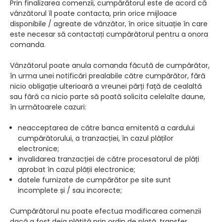
Prin finalizarea comenzii, cumpărătorul este de acord că
vânzătorul îl poate contacta, prin orice mijloace
disponibile / agreate de vânzător, în orice situație în care
este necesar să contactați cumpărătorul pentru a onora
comanda.
Vânzătorul poate anula comanda făcută de cumpărător,
în urma unei notificări prealabile către cumpărător, fără
nicio obligație ulterioară a vreunei părți față de cealaltă
sau fără ca nicio parte să poată solicita celelalte daune,
în următoarele cazuri:
neacceptarea de către banca emitentă a cardului
cumpărătorului, a tranzacției, în cazul plăților
electronice;
invalidarea tranzacției de către procesatorul de plăți
aprobat în cazul plății electronice;
datele furnizate de cumpărător pe site sunt
incomplete și / sau incorecte;
Cumpărătorul nu poate efectua modificarea comenzii
dacă a fost deja plătită prin ordin de plată, transfer