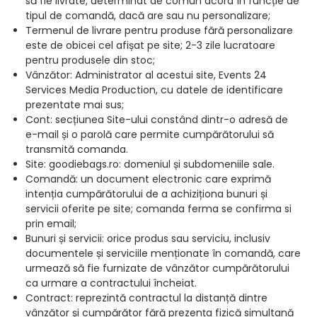
să fie livrate, determinat de comun acord în funcție de
tipul de comandă, dacă are sau nu personalizare;
Termenul de livrare pentru produse fără personalizare
este de obicei cel afișat pe site; 2-3 zile lucratoare
pentru produsele din stoc;
Vânzător: Administrator al acestui site, Events 24
Services Media Production, cu datele de identificare
prezentate mai sus;
Cont: secțiunea Site-ului constând dintr-o adresă de
e-mail și o parolă care permite cumpărătorului să
transmită comanda.
Site: goodiebags.ro: domeniul și subdomeniile sale.
Comandă: un document electronic care exprimă
intenția cumpărătorului de a achiziționa bunuri și
servicii oferite pe site; comanda ferma se confirma si
prin email;
Bunuri și servicii: orice produs sau serviciu, inclusiv
documentele și serviciile menționate în comandă, care
urmează să fie furnizate de vânzător cumpărătorului
ca urmare a contractului încheiat.
Contract: reprezintă contractul la distanță dintre
vânzător și cumpărător fără prezența fizică simultană