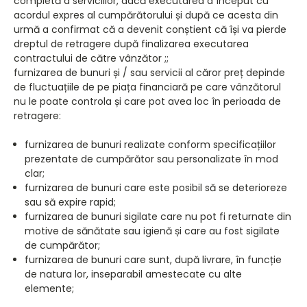
completă a serviciilor, dacă executarea a început cu
acordul expres al cumpărătorului și după ce acesta din
urmă a confirmat că a devenit conștient că își va pierde
dreptul de retragere după finalizarea executarea
contractului de către vânzător ;;
furnizarea de bunuri și / sau servicii al căror preț depinde
de fluctuațiile de pe piața financiară pe care vânzătorul
nu le poate controla și care pot avea loc în perioada de
retragere:
furnizarea de bunuri realizate conform specificațiilor
prezentate de cumpărător sau personalizate în mod
clar;
furnizarea de bunuri care este posibil să se deterioreze
sau să expire rapid;
furnizarea de bunuri sigilate care nu pot fi returnate din
motive de sănătate sau igienă și care au fost sigilate
de cumpărător;
furnizarea de bunuri care sunt, după livrare, în funcție
de natura lor, inseparabil amestecate cu alte
elemente;