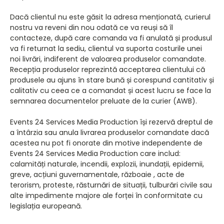
Dacă clientul nu este găsit la adresa menționată, curierul
nostru va reveni din nou odată ce va reuși să îl
contacteze, după care comanda va fi anulată și produsul
va fi returnat la sediu, clientul va suporta costurile unei
noi livrări, indiferent de valoarea produselor comandate.
Recepția produselor reprezintă acceptarea clientului că
produsele au ajuns în stare bună și corespund cantitativ și
calitativ cu ceea ce a comandat și acest lucru se face la
semnarea documentelor preluate de la curier (AWB).
Events 24 Services Media Production își rezervă dreptul de
a întârzia sau anula livrarea produselor comandate dacă
acestea nu pot fi onorate din motive independente de
Events 24 Services Media Production care includ:
calamități naturale, incendii, explozii, inundații, epidemii,
greve, acțiuni guvernamentale, războaie , acte de
terorism, proteste, răsturnări de situații, tulburări civile sau
alte impedimente majore ale forței în conformitate cu
legislația europeană.