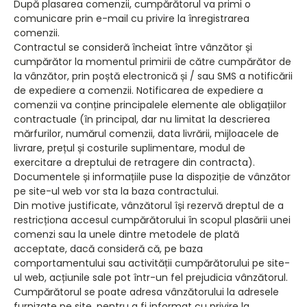
După plasarea comenzii, cumpărătorul va primi o
comunicare prin e-mail cu privire la înregistrarea
comenzii.
Contractul se consideră încheiat între vânzător și
cumpărător la momentul primirii de către cumpărător de
la vânzător, prin poștă electronică și / sau SMS a notificării
de expediere a comenzii. Notificarea de expediere a
comenzii va conține principalele elemente ale obligațiilor
contractuale (în principal, dar nu limitat la descrierea
mărfurilor, numărul comenzii, data livrării, mijloacele de
livrare, prețul și costurile suplimentare, modul de
exercitare a dreptului de retragere din contracta).
Documentele și informațiile puse la dispoziție de vânzător
pe site-ul web vor sta la baza contractului.
Din motive justificate, vânzătorul își rezervă dreptul de a
restricționa accesul cumpărătorului în scopul plasării unei
comenzi sau la unele dintre metodele de plată
acceptate, dacă consideră că, pe baza
comportamentului sau activității cumpărătorului pe site-
ul web, acțiunile sale pot într-un fel prejudicia vânzătorul.
Cumpărătorul se poate adresa vânzătorului la adresele
furnizate pe site, pentru a fi informat cu privire la