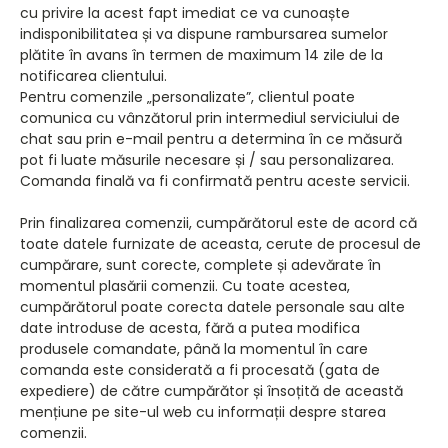
cu privire la acest fapt imediat ce va cunoaște
indisponibilitatea și va dispune rambursarea sumelor
plătite în avans în termen de maximum 14 zile de la
notificarea clientului.
Pentru comenzile „personalizate”, clientul poate
comunica cu vânzătorul prin intermediul serviciului de
chat sau prin e-mail pentru a determina în ce măsură
pot fi luate măsurile necesare și / sau personalizarea.
Comanda finală va fi confirmată pentru aceste servicii.
Prin finalizarea comenzii, cumpărătorul este de acord că
toate datele furnizate de aceasta, cerute de procesul de
cumpărare, sunt corecte, complete și adevărate în
momentul plasării comenzii. Cu toate acestea,
cumpărătorul poate corecta datele personale sau alte
date introduse de acesta, fără a putea modifica
produsele comandate, până la momentul în care
comanda este considerată a fi procesată (gata de
expediere) de către cumpărător și însoțită de această
mențiune pe site-ul web cu informații despre starea
comenzii.