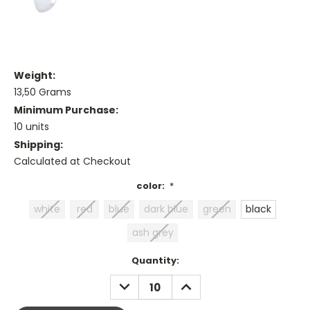
Weight:
13,50 Grams
Minimum Purchase:
10 units
Shipping:
Calculated at Checkout
color:
*
white
red
blue
dark blue
green
black
ash grey
Current
Quantity:
Stock:
DECREASE
INCREASE
QUANTITY:
QUANTITY: